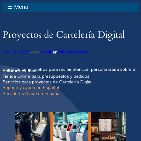
Saltar
al
contenido
☰ Menú
Proyectos de Cartelería Digital
Nov 10, 2025
—
por
admin
en
Uncategorized
Contacte con nosotros para recibir atención personalizada sobre el
Software SiteKiosk
Tienda Online para presupuestos y pedidos
Servicios para proyectos de Cartelería Digital
Soporte y ayuda en Español
Servidores Cloud en España