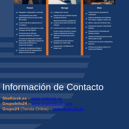
Información de Contacto
SiteKiosk.es
–
www.sitekiosk.es
GrupoInfo24
–
www.grupoinfo24.com
Grupo24
(Tienda Online) –
www.grupo24.es