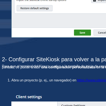
2- Configurar SiteKiosk para volver a la pa
Para que el terminal del Kiosco vuelva a la pantalla de inicio de s
pantalla, se puede añadir
una configuración personalizada en la
Abra un proyecto (p. ej., un navegador) en
https://www.siteki