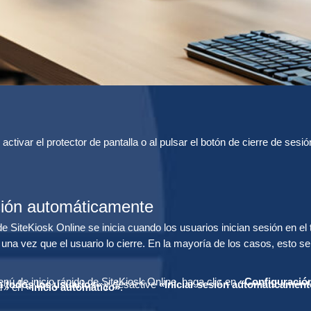
ctivar el protector de pantalla o al pulsar el botón de cierre de sesió
sesión automáticamente
 SiteKiosk Online se inicia cuando los usuarios inician sesión en el 
 una vez que el usuario lo cierre. En la mayoría de los casos, esto se
nú de inicio rápido de SiteKiosk Online, haga clic en
«Configuració
a todos los usuarios»
y desactive
«Iniciar sesión automáticamente
ar» en
«Inicio automático»
.