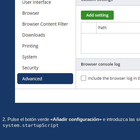
2. Pulse el botón verde
«Añadir configuración»
e introduzca las s
system.startupScript