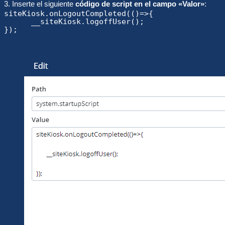
3. Inserte el siguiente
código de script en el campo «Valor»
:
siteKiosk.onLogoutCompleted(()=>{

      __siteKiosk.logoffUser();

}); 