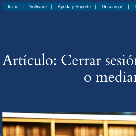
Saltar
al
contenido
Inicio
Software
Ayuda y Soporte
Descargas
Artículo: Cerrar sesió
o median