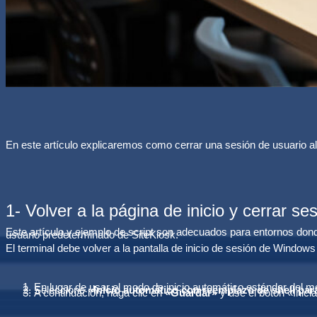
En este artículo explicaremos como cerrar una sesión de usuario al a
1- Volver a la página de inicio y cerrar 
Este artículo y ejemplo de script son adecuados para entornos donde
usuario predeterminado de SiteKiosk.
El terminal debe volver a la pantalla de inicio de sesión de Windows
En lugar de usar el modo de inicio automático estándar del me
Seleccione
«Inicio automático con reemplazo de shell par
A continuación, haga clic en
«Guardar»
y use el botón «Inici