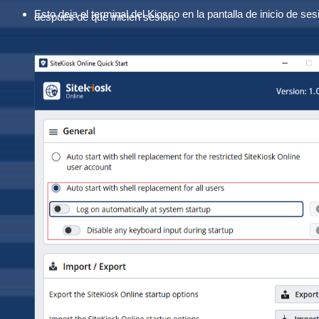
Esto deja el terminal del Kiosco en la pantalla de inicio de 
después de que inicien sesión.