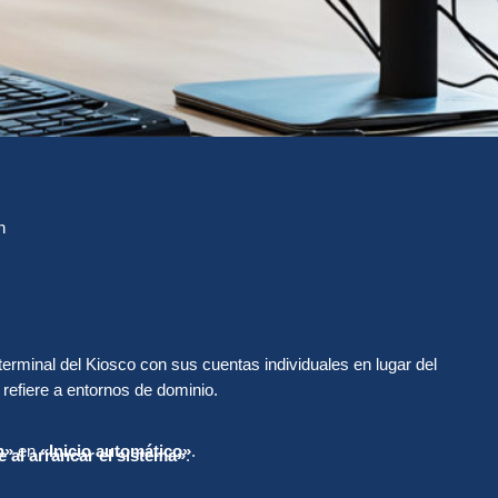
n
terminal del Kiosco con sus cuentas individuales en lugar del
 refiere a entornos de dominio.
n»
en
«Inicio automático»
.
 al arrancar el sistema»
.